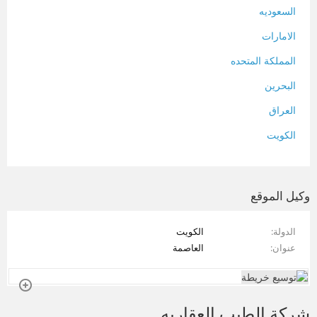
السعوديه
الامارات
المملكة المتحده
البحرين
العراق
الكويت
لبنان
المغرب
وكيل الموقع
سلطنة عمان
الدولة
الكويت
فلسطين
عنوان
العاصمة
قطر
سوريا
شركة الطيب العقاريه
تونس