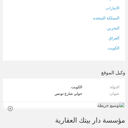
الامارات
المملكة المتحده
البحرين
العراق
الكويت
لبنان
المغرب
وكيل الموقع
سلطنة عمان
الدولة
الكويت
فلسطين
عنوان
حولي شارع تونس
قطر
سوريا
مؤسسة دار بيتك العقارية
تونس
تركيا