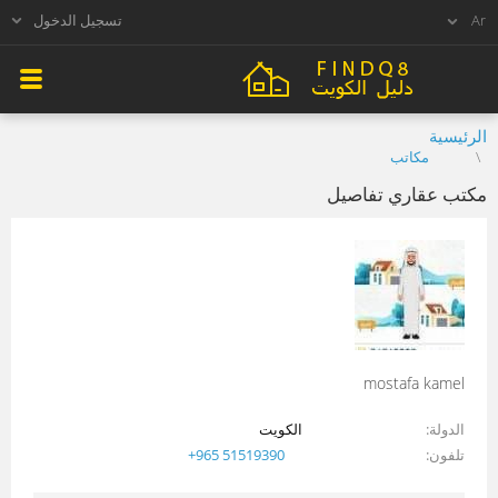
تسجيل الدخول
الرئيسية
مكاتب
مكتب عقاري تفاصيل
mostafa kamel
الدولة
الكويت
تلفون
+965 51519390