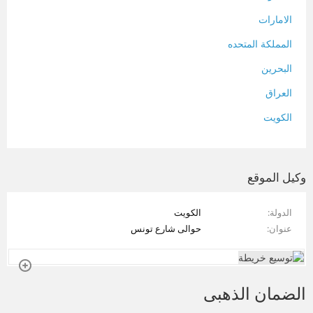
الامارات
المملكة المتحده
البحرين
العراق
الكويت
لبنان
المغرب
وكيل الموقع
سلطنة عمان
الدولة
الكويت
فلسطين
عنوان
حوالى شارع تونس
قطر
سوريا
الضمان الذهبى
تونس
تركيا