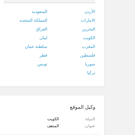
الأردن
السعوديه
الامارات
المملكة المتحده
البحرين
العراق
الكويت
لبنان
المغرب
سلطنة عمان
فلسطين
قطر
سوريا
تونس
تركيا
وكيل الموقع
الدولة
الكويت
عنوان
المنقف