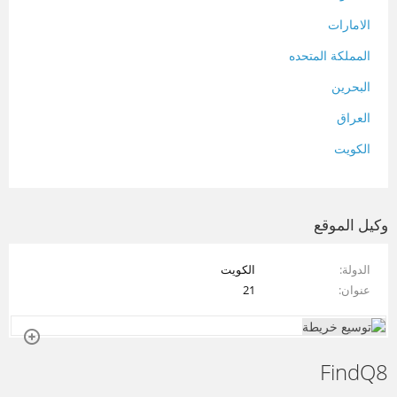
الامارات
المملكة المتحده
البحرين
العراق
الكويت
لبنان
المغرب
وكيل الموقع
سلطنة عمان
الدولة
الكويت
فلسطين
عنوان
21
قطر
سوريا
FindQ8
تونس
تركيا