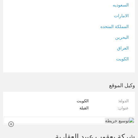
السعوديه
الامارات
المملكة المتحده
البحرين
العراق
الكويت
لبنان
المغرب
وكيل الموقع
سلطنة عمان
الدولة
الكويت
فلسطين
عنوان
القبلة
قطر
سوريا
شركة يعقوب عبيد العقارية
تونس