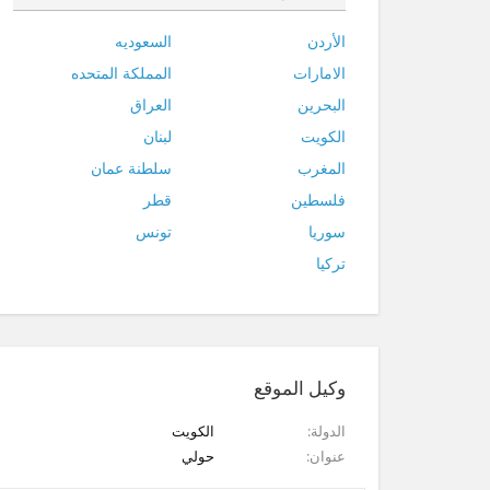
الأردن
السعوديه
الامارات
المملكة المتحده
البحرين
العراق
الكويت
لبنان
المغرب
سلطنة عمان
فلسطين
قطر
سوريا
تونس
تركيا
وكيل الموقع
الدولة
الكويت
عنوان
حولي