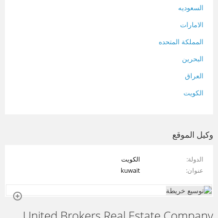
السعوديه
الامارات
المملكة المتحده
البحرين
العراق
الكويت
لبنان
المغرب
وكيل الموقع
سلطنة عمان
الدولة
الكويت
فلسطين
عنوان
kuwait
قطر
سوريا
United Brokers Real Estate Company
تونس