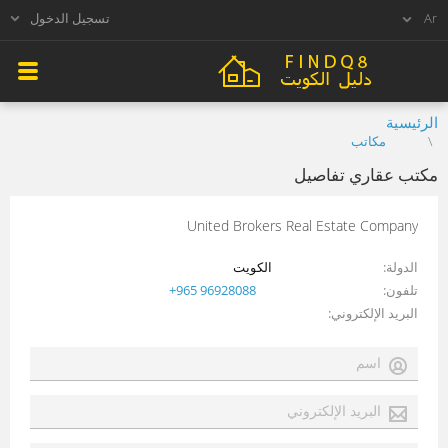
تسجيل الدخول
الرئيسية
مكاتب
مكتب عقاري تفاصيل
United Brokers Real Estate Company
الدولة
الكويت
تلفون
+965 96928088
البريد الإلكتروني