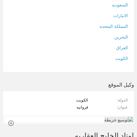
السعوديه
الامارات
المملكة المتحده
البحرين
العراق
الكويت
لبنان
المغرب
وكيل الموقع
سلطنة عمان
الدولة
الكويت
فلسطين
عنوان
فروانيه
قطر
سوريا
اوتاد الخليج العقاريه
تونس