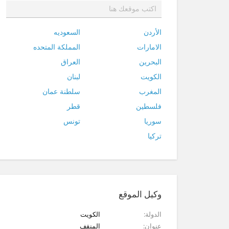
الأردن
السعوديه
الامارات
المملكة المتحده
البحرين
العراق
الكويت
لبنان
المغرب
سلطنة عمان
فلسطين
قطر
سوريا
تونس
تركيا
وكيل الموقع
الدولة
الكويت
عنوان
المنقف