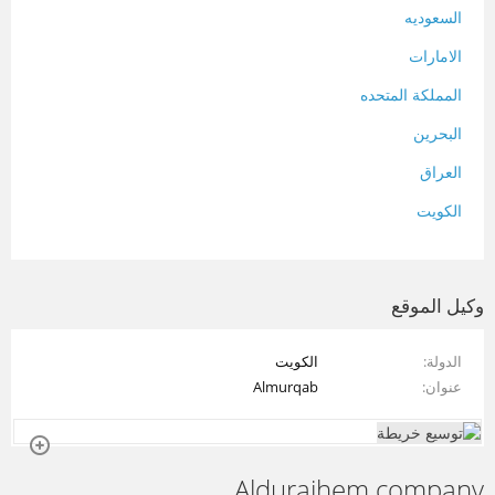
السعوديه
الامارات
المملكة المتحده
البحرين
العراق
الكويت
لبنان
المغرب
وكيل الموقع
سلطنة عمان
الدولة
الكويت
فلسطين
عنوان
Almurqab
قطر
سوريا
Alduraihem company
تونس