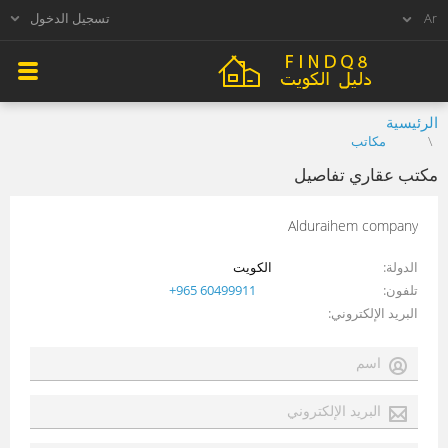
تسجيل الدخول
الرئيسية
مكاتب
مكتب عقاري تفاصيل
Alduraihem company
الدولة
الكويت
تلفون
+965 60499911
البريد الإلكتروني