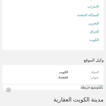
الامارات
المملكة المتحده
البحرين
العراق
الكويت
لبنان
المغرب
وكيل الموقع
سلطنة عمان
الدولة
الكويت
فلسطين
عنوان
Kuwait
قطر
سوريا
مدينة الكويت العقارية
تونس
تركيا