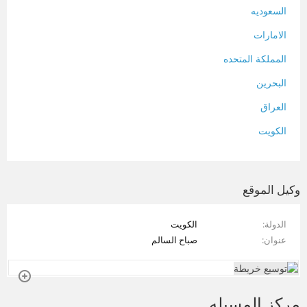
السعوديه
الامارات
المملكة المتحده
البحرين
العراق
الكويت
لبنان
المغرب
وكيل الموقع
سلطنة عمان
الدولة
الكويت
فلسطين
عنوان
صباح السالم
قطر
سوريا
مركز المسيله
تونس