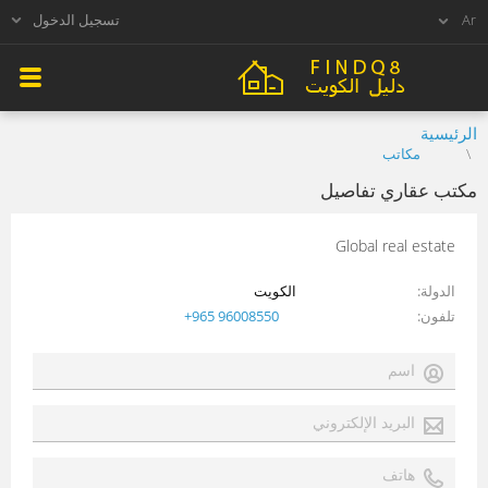
تسجيل الدخول
الرئيسية
مكاتب
مكتب عقاري تفاصيل
Global real estate
الدولة
الكويت
تلفون
+965 96008550