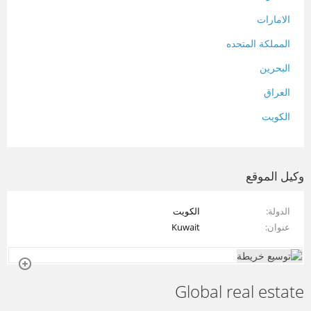
الامارات
المملكة المتحده
البحرين
العراق
الكويت
لبنان
المغرب
وكيل الموقع
سلطنة عمان
الدولة
الكويت
فلسطين
عنوان
Kuwait
قطر
سوريا
Global real estate
تونس
تركيا