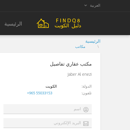
العربية
الرئيسية
الرئيسية
مكاتب
مكتب عقاري تفاصيل
Jaber Al enezi
الدولة
الكويت
تلفون
+965 55033153