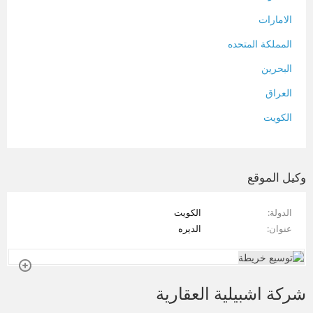
الامارات
المملكة المتحده
البحرين
العراق
الكويت
لبنان
المغرب
وكيل الموقع
سلطنة عمان
الدولة
الكويت
فلسطين
عنوان
الديره
قطر
سوريا
شركة اشبيلية العقارية
تونس
تركيا