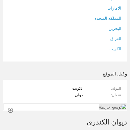
الامارات
المملكة المتحده
البحرين
العراق
الكويت
لبنان
المغرب
وكيل الموقع
سلطنة عمان
الدولة
الكويت
فلسطين
عنوان
حولي
قطر
سوريا
ديوان الكندري
تونس
تركيا