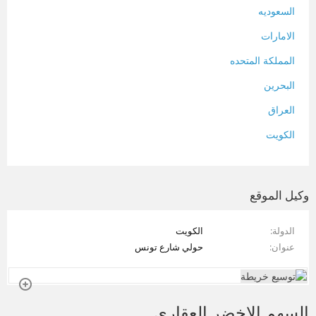
السعوديه
الامارات
المملكة المتحده
البحرين
العراق
الكويت
لبنان
المغرب
وكيل الموقع
سلطنة عمان
الدولة
الكويت
فلسطين
عنوان
حولي شارع تونس
قطر
سوريا
السهم الاخضر العقاري
تونس