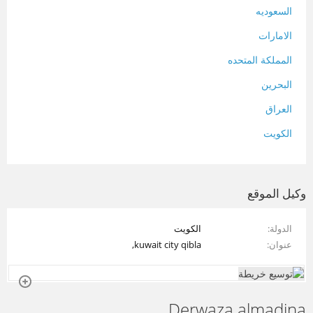
السعوديه
الامارات
المملكة المتحده
البحرين
العراق
الكويت
لبنان
المغرب
وكيل الموقع
سلطنة عمان
الدولة
الكويت
فلسطين
عنوان
kuwait city qibla,
قطر
سوريا
Derwaza almadina
تونس