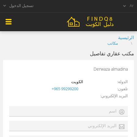
تسجيل الدخول
الرئيسية
مكاتب
مكتب عقاري تفاصيل
Derwaza almadina
الدولة
الكويت
تلفون
+965 99299200
البريد الإلكتروني