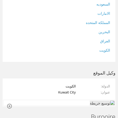
السعوديه
الامارات
المملكة المتحده
البحرين
العراق
الكويت
لبنان
المغرب
وكيل الموقع
سلطنة عمان
الدولة
الكويت
فلسطين
عنوان
Kuwait City
قطر
سوريا
Buroojre
تونس