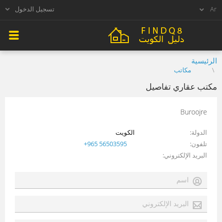
تسجيل الدخول
الرئيسية
مكاتب
مكتب عقاري تفاصيل
Buroojre
الدولة
الكويت
تلفون
+965 56503595
البريد الإلكتروني