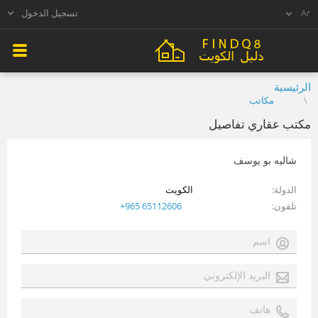
تسجيل الدخول
الرئيسية
مكاتب
مكتب عقاري تفاصيل
شاليه بو يوسف
الدولة
الكويت
تلفون
+965 65112606