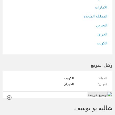
الامارات
المملكة المتحده
البحرين
العراق
الكويت
لبنان
المغرب
وكيل الموقع
سلطنة عمان
الدولة
الكويت
فلسطين
عنوان
الخيران
قطر
سوريا
شاليه بو يوسف
تونس
تركيا