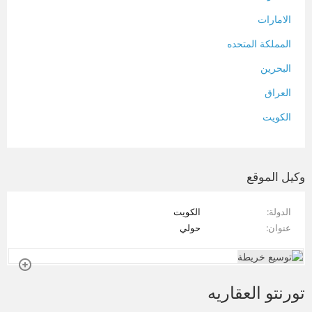
الامارات
المملكة المتحده
البحرين
العراق
الكويت
لبنان
المغرب
وكيل الموقع
سلطنة عمان
الدولة
الكويت
فلسطين
عنوان
حولي
قطر
سوريا
تورنتو العقاريه
تونس
تركيا