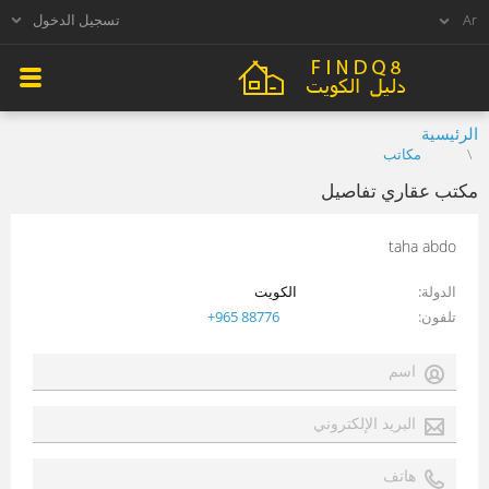
تسجيل الدخول
الرئيسية
مكاتب
مكتب عقاري تفاصيل
taha abdo
الدولة
الكويت
تلفون
+965 88776