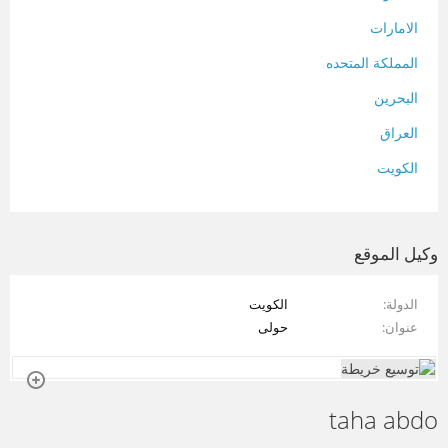
الامارات
المملكة المتحده
البحرين
العراق
الكويت
لبنان
المغرب
وكيل الموقع
سلطنة عمان
الدولة
الكويت
فلسطين
عنوان
حولى
قطر
سوريا
taha abdo
تونس
تركيا