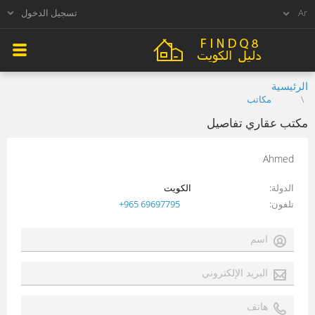
تسجيل الدخول
الرئيسية
مكاتب
مكتب عقاري تفاصيل
Ahmed
الدولة
الكويت
تلفون
+965 69697795