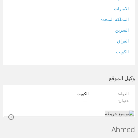
الامارات
المملكة المتحده
البحرين
العراق
الكويت
لبنان
المغرب
وكيل الموقع
سلطنة عمان
الدولة
الكويت
فلسطين
عنوان
......
قطر
سوريا
Ahmed
تونس
تركيا