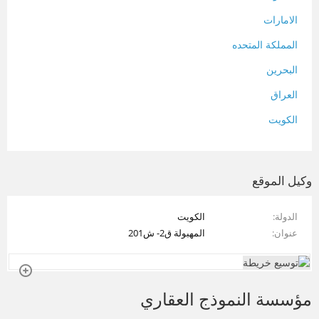
الامارات
المملكة المتحده
البحرين
العراق
الكويت
لبنان
المغرب
وكيل الموقع
سلطنة عمان
الدولة
الكويت
فلسطين
عنوان
المهبولة ق2- ش201
قطر
سوريا
مؤسسة النموذج العقاري
تونس
تركيا