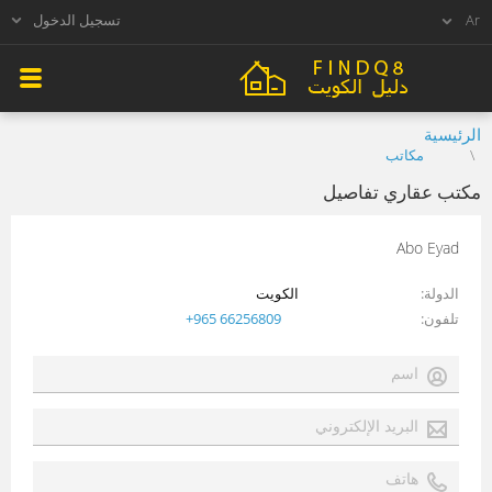
تسجيل الدخول
الرئيسية
مكاتب
مكتب عقاري تفاصيل
Abo Eyad
الدولة
الكويت
تلفون
+965 66256809