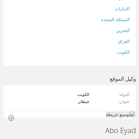
الامارات
المملكة المتحده
البحرين
العراق
الكويت
لبنان
المغرب
وكيل الموقع
سلطنة عمان
الدولة
الكويت
فلسطين
عنوان
خيطان
قطر
سوريا
Abo Eyad
تونس
تركيا