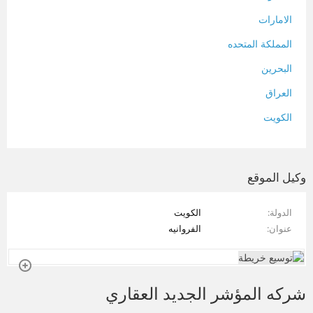
الامارات
المملكة المتحده
البحرين
العراق
الكويت
لبنان
المغرب
وكيل الموقع
سلطنة عمان
الدولة
الكويت
فلسطين
عنوان
الفروانيه
قطر
سوريا
شركه المؤشر الجديد العقاري
تونس
تركيا