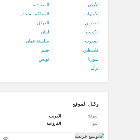
الأردن
السعوديه
الامارات
المملكة المتحده
البحرين
العراق
الكويت
لبنان
المغرب
سلطنة عمان
فلسطين
قطر
سوريا
تونس
تركيا
وكيل الموقع
الدولة
الكويت
عنوان
الفروانية